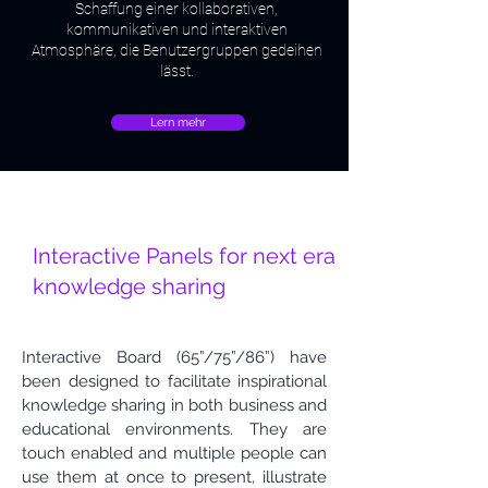
Schaffung einer kollaborativen,
kommunikativen und interaktiven
Atmosphäre, die Benutzergruppen gedeihen
lässt.
Lern mehr
Einzigartiges Design
Interactive Panels for next era
knowledge sharing
Interactive Board (65”/75”/86”) have
been designed to facilitate inspirational
knowledge sharing in both business and
educational environments. They are
touch enabled and multiple people can
use them at once to present, illustrate