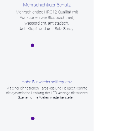
Mehrschichtiger Schutz
Mehrschichtige HRC12-Qualität mit
Funktionen wie Staubdichtheit,
wasserdicht, antistatisch,
Anti-Klopf- und Anti-Salz-Spray.
Hohe Bildwiederholfrequenz
Mit einer einheitlichen Farbskala und Helligkeit könnte
die dynamische Leistung der LED-Anzeige die wahren
Szenen ohne Wellen wiederherstellen.