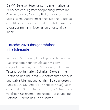
Die WR-Serie von Hisense ist mit einer intelligenten
Zeichenerkennungstechnologie ausgestattet, die
Quadrate, Kreise, Dreiecke, Pfeile, Liniensegmente
usw. erkennt. Außerdem können Sie eine Tabelle auf
dem Bildschirm zeichnen, und die Tabelle passt ihre
Größe zusammen mit der Berührungsschrift an
Inhalt.
Einfache, zuverlässige drahtlose
Inhaltsfreigabe
Neben der Verbindung Ihres Laptops über normale
Kabelmethoden können Sie auch mit dem
mitgelieferten Dongle eine Verbindung mit einem
Tastendruck herstellen. Schließen Sie es an Ihren
Laptop an und der Inhalt wird sofort durch schnelle
und stabile Übertragung auf dem Board angezeigt
(unterstützt iOS / Android / Windows / Mac). Oder
entscheiden Sie sich für noch weniger Aufwand und
verbinden Sie Ihr Smartphone oder Tablet über die
Hotspot-Funktion des Vision Boards.