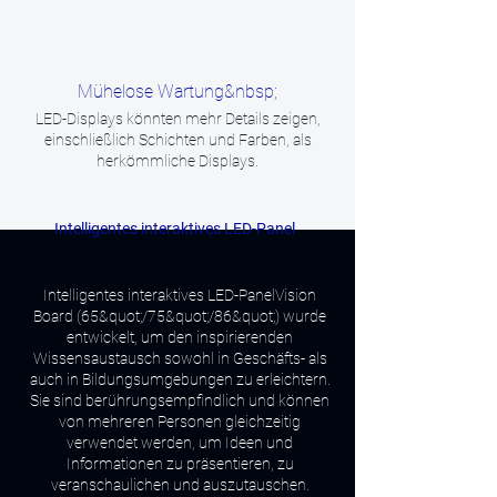
Mühelose Wartung&nbsp;
LED-Displays könnten mehr Details zeigen,
einschließlich Schichten und Farben, als
herkömmliche Displays.
Intelligentes interaktives LED-Panel
Intelligentes interaktives LED-Panel
Vision
Board (65&quot;/75&quot;/86&quot;) wurde
entwickelt, um den inspirierenden
Wissensaustausch sowohl in Geschäfts- als
auch in Bildungsumgebungen zu erleichtern.
Sie sind berührungsempfindlich und können
von mehreren Personen gleichzeitig
verwendet werden, um Ideen und
Informationen zu präsentieren, zu
veranschaulichen und auszutauschen.