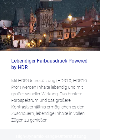
Lebendiger Farbausdruck Powered
by HDR
Mit HDR-Unterstützung (HDR10, HDR10
Pro*) werden Inhalte lebendig und mit
großer visueller Wirkung. Das breitere
Farbspektrum und das größere
Kontrastverhältnis ermöglichen es den
Zuschauern, lebendige Inhalte in vollen
Zügen zu genießen.
High-Dynamic-Range-Unterstützung