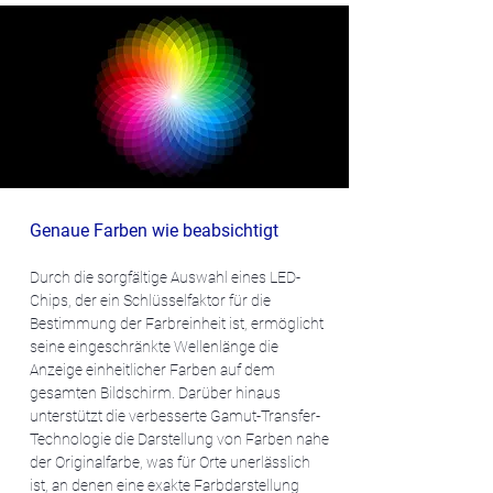
Genaue Farben wie beabsichtigt
Durch die sorgfältige Auswahl eines LED-
Chips, der ein Schlüsselfaktor für die
Bestimmung der Farbreinheit ist, ermöglicht
seine eingeschränkte Wellenlänge die
Anzeige einheitlicher Farben auf dem
gesamten Bildschirm. Darüber hinaus
unterstützt die verbesserte Gamut-Transfer-
Technologie die Darstellung von Farben nahe
der Originalfarbe, was für Orte unerlässlich
ist, an denen eine exakte Farbdarstellung