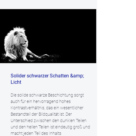
Solider schwarzer Schatten &amp;
Licht
Die solide schwarze Beschichtung sorgt
auch für ein hervorragend hohes
Kontrastverhältnis, das ein wesentlicher
Bestandteil der Bildqualität ist. Der
Unterschied zwischen den dunklen Teilen
und den hellen Teilen ist eindeutig groß und
macht jeden Teil des Inhalts