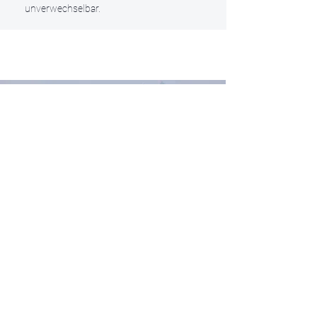
unverwechselbar.
High-Dynamic-Range-Unterstützung
Ultracoole Technologie​
Mit der patentierten Ultra-Cool-Screen-
Common-Cathode-Technologie beträgt die
Temperatur vor dem Bildschirm selbst bei
einer Helligkeit von 600 Lumen und einer