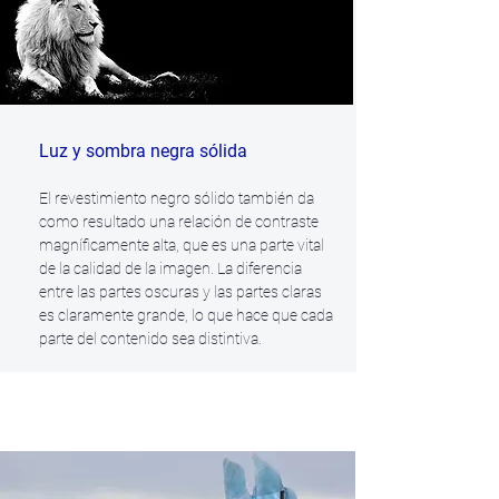
Luz y sombra negra sólida
El revestimiento negro sólido también da
como resultado una relación de contraste
magníficamente alta, que es una parte vital
de la calidad de la imagen. La diferencia
entre las partes oscuras y las partes claras
es claramente grande, lo que hace que cada
parte del contenido sea distintiva.
Soporte de alto rango dinámico