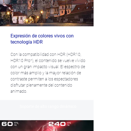
Expresión de colores vivos con
tecnología HDR
Con la compatibilidad con HDR (HDR10,
HDR10 Pro*), el contenido se vuelve vívido
con un gran impacto visual. El espectro de
color más amplio y la mayor relación de
contraste permiten a los espectadores
disfrutar plenamente del contenido
animado.
Soporte de alto rango dinámico