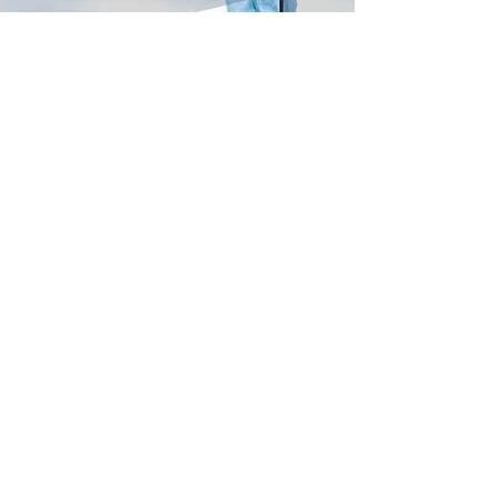
Tecnología ultrafría​
Adopta la tecnología de cátodo común de
pantalla ultrafría patentada, la temperatura
frente a la pantalla es tan baja como 38 °C
incluso con un brillo de 600 lúmenes y una
temperatura ambiente de 25 °C
Soporte de alto rango dinámico