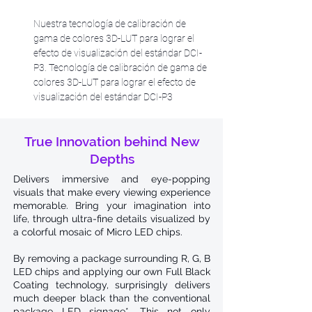
Nuestra tecnología de calibración de
gama de colores 3D-LUT para lograr el
efecto de visualización del estándar DCI-
P3. Tecnología de calibración de gama de
colores 3D-LUT para lograr el efecto de
visualización del estándar DCI-P3
True Innovation behind New
Depths
Delivers immersive and eye-popping
visuals that make every viewing experience
memorable. Bring your imagination into
life, through ultra-fine details visualized by
a colorful mosaic of Micro LED chips.
By removing a package surrounding R, G, B
LED chips and applying our own Full Black
Coating technology, surprisingly delivers
much deeper black than the conventional
package LED signage*. This not only