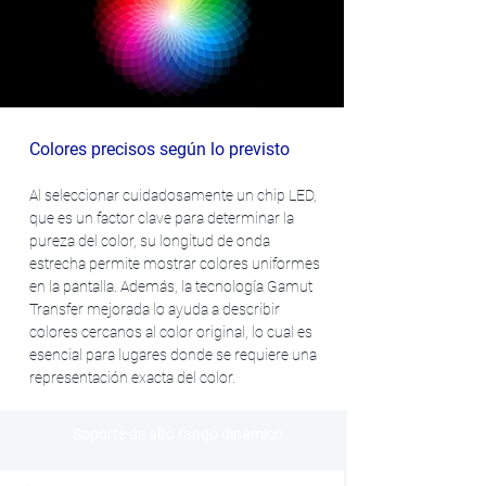
Colores precisos según lo previsto
Al seleccionar cuidadosamente un chip LED,
que es un factor clave para determinar la
pureza del color, su longitud de onda
estrecha permite mostrar colores uniformes
en la pantalla. Además, la tecnología Gamut
Transfer mejorada lo ayuda a describir
colores cercanos al color original, lo cual es
esencial para lugares donde se requiere una
representación exacta del color.
Soporte de alto rango dinámico